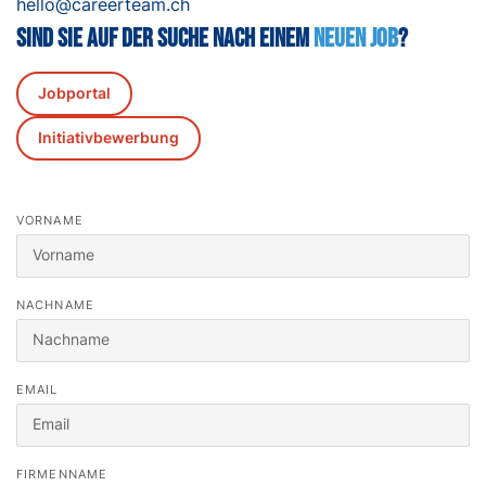
hello@careerteam.ch
Sind Sie auf der Suche nach einem
neuen Job
?
Jobportal
Initiativbewerbung
VORNAME
NACHNAME
EMAIL
Sie suchen einen Job?
FIRMENNAME
Registrieren Sie sich in unserem
Kandidat:innenportal
und