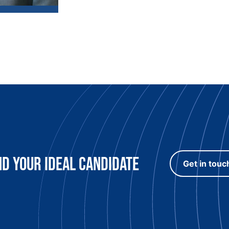
 Innovation -
nd Your Ideal candidate
Get in touc