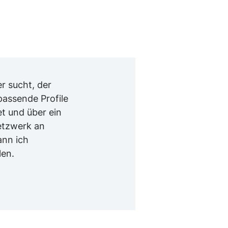
r sucht, der
assende Profile
et und über ein
etzwerk an
ann ich
en.