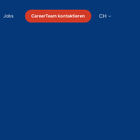
CH
CareerTeam kontaktieren
Jobs